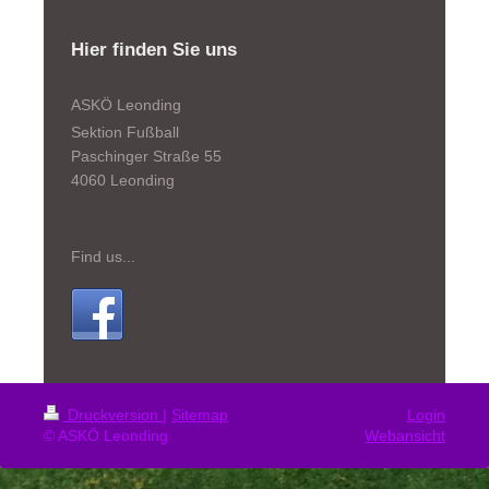
Hier finden Sie uns
ASKÖ Leonding
Sektion Fußball
Paschinger Straße 55
4060 Leonding
Find us...
Druckversion
|
Sitemap
Login
© ASKÖ Leonding
Webansicht