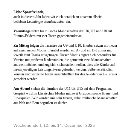
Liebe Sportfreunde,
auch in diesem Jahr laden wir euch herzlich zu unserem allseits
beliebten
Leondinger Bandenzauber
ein.
Vormittags
treten bis zu sechs Mannschaften der U6, U7 und U8 auf
Funino-Feldern mit vier Toren gegeneinander an.
Zu Mittag
folgen die Turniere der U9 und U10. Hierbei setzen wir heuer
auf einen neuen Modus: Parallel werden ein A- und ein B-Turnier mit
jeweils fünf Teams ausgetragen. Dieser Modus eignet sich besonders für
Vereine mit größeren Kaderstärken, die gerne mit zwei Mannschaften
antreten möchten und zugleich sicherstellen wollen, dass alle Kinder auf
ihrem jeweiligen Leistungsniveau gefordert werden. Selbstverständlich
können auch einzelne Teams ausschließlich für das A- oder das B-Turnier
gemeldet werden.
Am Abend
stehen die Turniere der U11 bis U15 auf dem Programm.
Gespielt wird im klassischen Modus mit zwei Gruppen sowie Kreuz- und
Finalspielen. Wir würden uns sehr freuen, dabei zahlreiche Mannschaften
aus Nah und Fern begrüßen zu dürfen.
Wochenende I: 12. bis 14. Dezember 2025